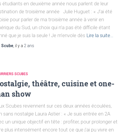
s étudiants en deuxième année nous parlent de leur
stination de troisième année Julie Huguet : « J’ai été
oisie pour parler de ma troisième année à venir en
rique du Sud, un choix qui n’a pas été difficile étant
nné que je suis la seule ! Je m’envole dès
Lire la suite…
r
Scube
, il y a
2 ans
URRIERS SCUBES
ostalgie, théâtre, cuisine et one-
an show
ux Scubes reviennent sur ces deux années écoulées,
n sans nostalgie Laura Astier : « Je suis entrée en 2A
c un unique objectif en tête : profiter, pour prolonger et
vre plus intensément encore tout ce que j’ai pu vivre en