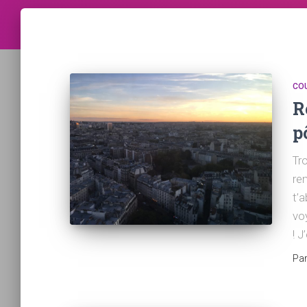
CO
R
p
Tr
ren
t’
vo
! J
Pa