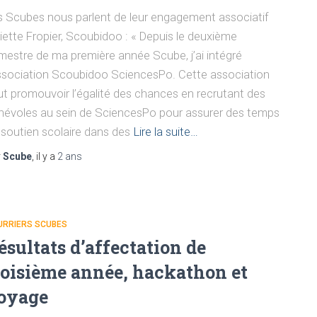
s Scubes nous parlent de leur engagement associatif
liette Fropier, Scoubidoo : « Depuis le deuxième
mestre de ma première année Scube, j’ai intégré
association Scoubidoo SciencesPo. Cette association
ut promouvoir l’égalité des chances en recrutant des
névoles au sein de SciencesPo pour assurer des temps
 soutien scolaire dans des
Lire la suite…
r
Scube
, il y a
2 ans
URRIERS SCUBES
ésultats d’affectation de
roisième année, hackathon et
oyage