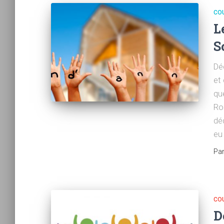
CO
L
S
Dé
et
qu
Ro
déd
eu 
Pa
CO
D