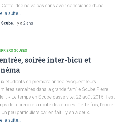
. Cette idée ne va pas sans avoir conscience d’une
re la suite…
r
Scube
, il y a
2 ans
URRIERS SCUBES
entrée, soirée inter-bicu et
inéma
ux étudiants en première année évoquent leurs
emières semaines dans la grande famille Scube Pierre
ler : « Le temps en Scube passe vite. 22 août 2016, il est
mps de reprendre la route des études. Cette fois, l’école
 un peu particulière car en fait il y en a deux,
re la suite…