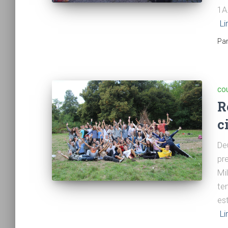
1A
Li
Pa
CO
R
c
De
pr
Mil
te
est
Li