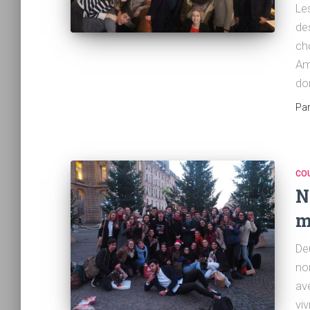
Le
de
ch
Amé
do
Pa
CO
N
m
De
no
ave
vi