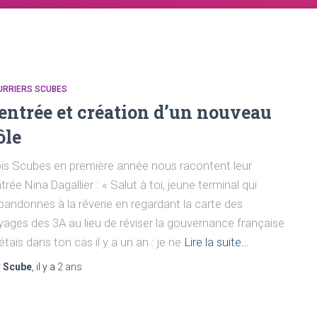
URRIERS SCUBES
entrée et création d’un nouveau
ôle
ois Scubes en première année nous racontent leur
trée Nina Dagallier : « Salut à toi, jeune terminal qui
abandonnes à la rêverie en regardant la carte des
yages des 3A au lieu de réviser la gouvernance française
’étais dans ton cas il y a un an : je ne
Lire la suite…
r
Scube
, il y a
2 ans