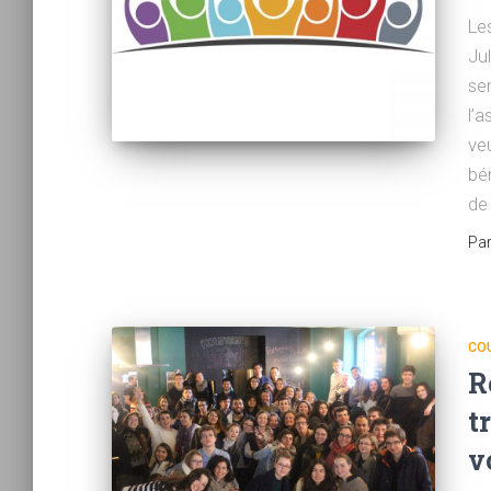
Le
Ju
se
l’
ve
bé
de
Pa
CO
R
t
v