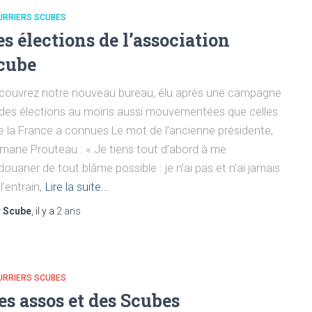
URRIERS SCUBES
es élections de l’association
cube
couvrez notre nouveau bureau, élu après une campagne
 des élections au moins aussi mouvementées que celles
e la France a connues Le mot de l’ancienne présidente,
mane Prouteau : « Je tiens tout d’abord à me
ouaner de tout blâme possible : je n’ai pas et n’ai jamais
l’entrain,
Lire la suite…
r
Scube
, il y a
2 ans
URRIERS SCUBES
es assos et des Scubes